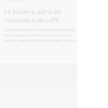
Tempo di lettura: 2 min
La Svizzera, patria del
cioccolato e del caffé
La Svizzera non è un produttore mondiale di
fave di cacao o caffè (che crescono in climi
tropicali, vedi Costa d'Avorio, Brasile), ma è un
leader mondiale nella lavorazione e produzione
di cioccolato