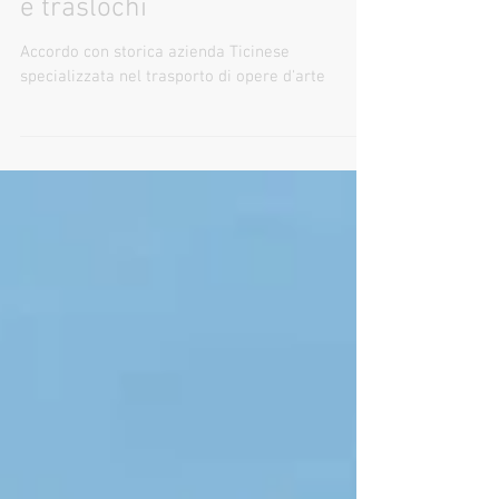
Tempo di lettura: 2 min
Nuovo servizio di Job & the
City; accordo con storica
azienda Ticinese di trasporti
e traslochi
Accordo con storica azienda Ticinese
specializzata nel trasporto di opere d'arte