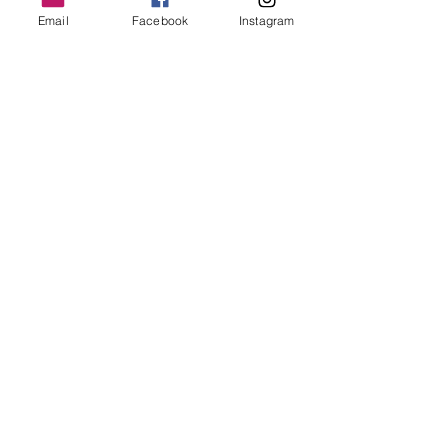
dell'attività #openair
Email
Facebook
Instagram
Rapporto #Italiani nel Mondo 2020: 5,5
milioni gli iscritti all'AIRE
Job and the City firma partnership con
#Hexedes World
Quali sono le professioni più richieste
in Svizzera nel 2020?