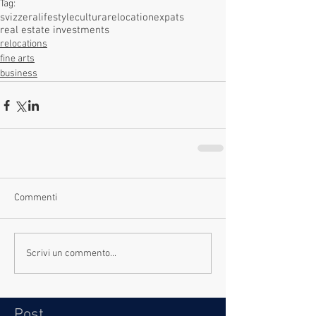
Tag:
svizzera
lifestyle
cultura
relocation
expats
real estate investments
relocations
fine arts
business
Commenti
Scrivi un commento...
Post